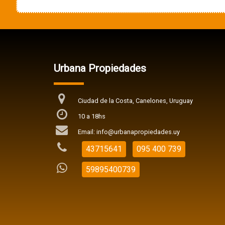
Urbana Propiedades
Ciudad de la Costa, Canelones, Uruguay
10 a 18hs
Email: info@urbanapropiedades.uy
43715641
095 400 739
59895400739