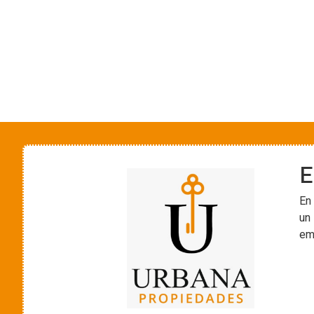
E
En
un 
em