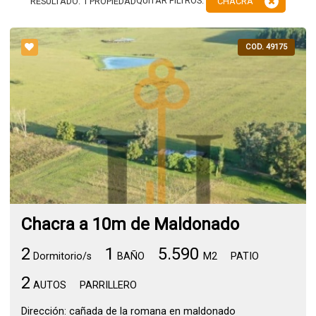
QUITAR FILTROS:
CHACRA
RESULTADO:
1
PROPIEDAD
COD. 49175
Chacra a 10m de Maldonado
2
1
5.590
Dormitorio/s
BAÑO
M2
PATIO
2
AUTOS
PARRILLERO
Dirección: cañada de la romana en maldonado