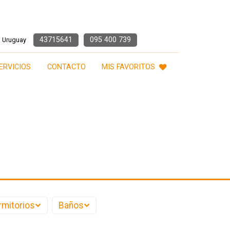
43715641
095 400 739
, Uruguay
ERVICIOS
CONTACTO
MIS FAVORITOS
rmitorios
Baños