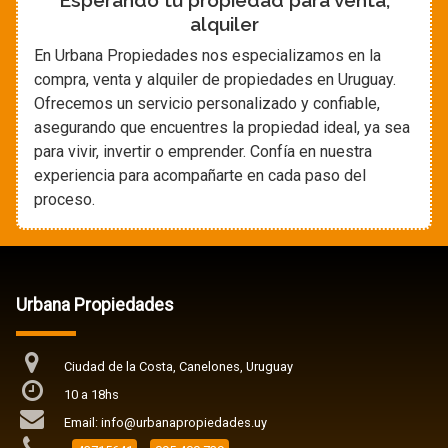
Esperando tu propiedad para venta,
alquiler
En Urbana Propiedades nos especializamos en la
compra, venta y alquiler de propiedades en Uruguay.
Ofrecemos un servicio personalizado y confiable,
asegurando que encuentres la propiedad ideal, ya sea
para vivir, invertir o emprender. Confía en nuestra
experiencia para acompañarte en cada paso del
proceso.
Urbana Propiedades
Ciudad de la Costa, Canelones, Uruguay
10 a 18hs
Email: info@urbanapropiedades.uy