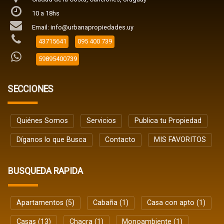
10 a 18hs
Email: info@urbanapropiedades.uy
43715641
095 400 739
59895400739
SECCIONES
Quiénes Somos
Servicios
Publica tu Propiedad
Díganos lo que Busca
Contacto
MIS FAVORITOS
BUSQUEDA RAPIDA
Apartamentos (5)
Cabaña (1)
Casa con apto (1)
Casas (13)
Chacra (1)
Monoambiente (1)